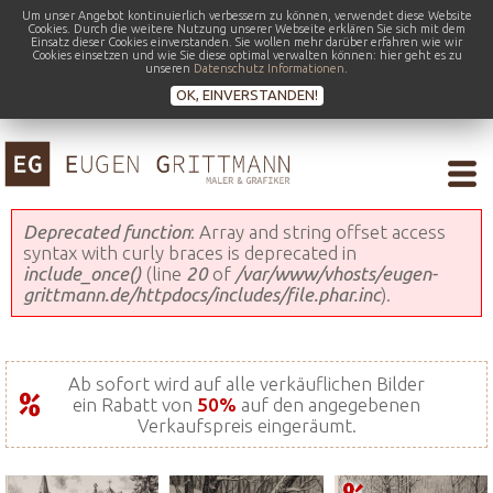
Um unser Angebot kontinuierlich verbessern zu können, verwendet diese Website
Cookies. Durch die weitere Nutzung unserer Webseite erklären Sie sich mit dem
Einsatz dieser Cookies einverstanden. Sie wollen mehr darüber erfahren wie wir
Cookies einsetzen und wie Sie diese optimal verwalten können: hier geht es zu
unseren
Datenschutz Informationen
.
OK, EINVERSTANDEN!
Fehlermeldung
Deprecated function
: Array and string offset access
syntax with curly braces is deprecated in
include_once()
(line
20
of
/var/www/vhosts/eugen-
grittmann.de/httpdocs/includes/file.phar.inc
).
Ab sofort wird auf alle verkäuflichen Bilder
ein Rabatt von
50%
auf den angegebenen
Verkaufspreis eingeräumt.