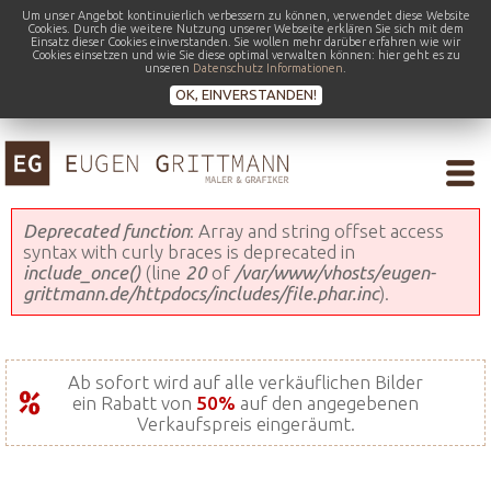
Um unser Angebot kontinuierlich verbessern zu können, verwendet diese Website
Cookies. Durch die weitere Nutzung unserer Webseite erklären Sie sich mit dem
Einsatz dieser Cookies einverstanden. Sie wollen mehr darüber erfahren wie wir
Cookies einsetzen und wie Sie diese optimal verwalten können: hier geht es zu
unseren
Datenschutz Informationen
.
OK, EINVERSTANDEN!
Fehlermeldung
Deprecated function
: Array and string offset access
syntax with curly braces is deprecated in
include_once()
(line
20
of
/var/www/vhosts/eugen-
grittmann.de/httpdocs/includes/file.phar.inc
).
Ab sofort wird auf alle verkäuflichen Bilder
ein Rabatt von
50%
auf den angegebenen
Verkaufspreis eingeräumt.