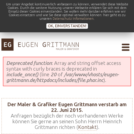
Um unser Angebot kontinuierlich verbessern zu können, verwendet diese Website
Cookies. Durch die weitere Nutzung unserer Webseite erklären Sie sich mit dem
Einsatz dieser Cookies einverstanden. Sie wollen mehr darüber erfahren wie wir
Cookies einsetzen und wie Sie diese optimal verwalten können: hier geht es zu
unseren
Datenschutz Informationen
.
OK, EINVERSTANDEN!
Fehlermeldung
Deprecated function
: Array and string offset access
syntax with curly braces is deprecated in
include_once()
(line
20
of
/var/www/vhosts/eugen-
grittmann.de/httpdocs/includes/file.phar.inc
).
Der Maler & Grafiker Eugen Grittmann verstarb am
22. Juni 2015.
Anfragen bezüglich der noch vorhandenen Werke
können Sie gerne an seinen Sohn Herrn Heinrich
Grittmann richten (
Kontakt
).