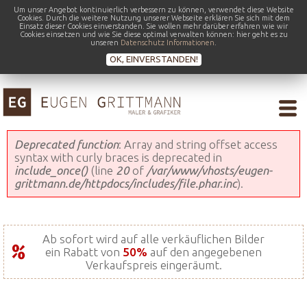
Um unser Angebot kontinuierlich verbessern zu können, verwendet diese Website
Cookies. Durch die weitere Nutzung unserer Webseite erklären Sie sich mit dem
Einsatz dieser Cookies einverstanden. Sie wollen mehr darüber erfahren wie wir
Cookies einsetzen und wie Sie diese optimal verwalten können: hier geht es zu
unseren
Datenschutz Informationen
.
OK, EINVERSTANDEN!
Fehlermeldung
Deprecated function
: Array and string offset access
syntax with curly braces is deprecated in
include_once()
(line
20
of
/var/www/vhosts/eugen-
grittmann.de/httpdocs/includes/file.phar.inc
).
Ab sofort wird auf alle verkäuflichen Bilder
ein Rabatt von
50%
auf den angegebenen
Verkaufspreis eingeräumt.