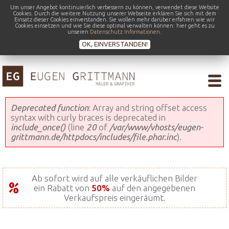
Um unser Angebot kontinuierlich verbessern zu können, verwendet diese Website
Cookies. Durch die weitere Nutzung unserer Webseite erklären Sie sich mit dem
Einsatz dieser Cookies einverstanden. Sie wollen mehr darüber erfahren wie wir
Cookies einsetzen und wie Sie diese optimal verwalten können: hier geht es zu
unseren
Datenschutz Informationen
.
OK, EINVERSTANDEN!
Fehlermeldung
Deprecated function
: Array and string offset access
syntax with curly braces is deprecated in
include_once()
(line
20
of
/var/www/vhosts/eugen-
grittmann.de/httpdocs/includes/file.phar.inc
).
Ab sofort wird auf alle verkäuflichen Bilder
ein Rabatt von
50%
auf den angegebenen
Verkaufspreis eingeräumt.