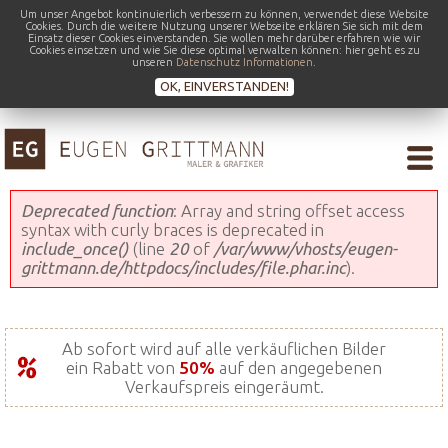
Um unser Angebot kontinuierlich verbessern zu können, verwendet diese Website
Cookies. Durch die weitere Nutzung unserer Webseite erklären Sie sich mit dem
Einsatz dieser Cookies einverstanden. Sie wollen mehr darüber erfahren wie wir
Cookies einsetzen und wie Sie diese optimal verwalten können: hier geht es zu
unseren
Datenschutz Informationen
.
OK, EINVERSTANDEN!
Fehlermeldung
Deprecated function
: Array and string offset access
syntax with curly braces is deprecated in
include_once()
(line
20
of
/var/www/vhosts/eugen-
grittmann.de/httpdocs/includes/file.phar.inc
).
Ab sofort wird auf alle verkäuflichen Bilder
ein Rabatt von
50%
auf den angegebenen
Verkaufspreis eingeräumt.