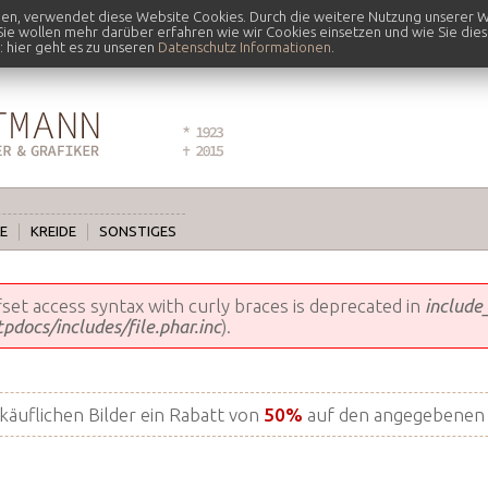
nen, verwendet diese Website Cookies. Durch die weitere Nutzung unserer W
 Sie wollen mehr darüber erfahren wie wir Cookies einsetzen und wie Sie die
 hier geht es zu unseren
Datenschutz Informationen
.
E
KREIDE
SONSTIGES
ffset access syntax with curly braces is deprecated in
include
docs/includes/file.phar.inc
).
rkäuflichen Bilder ein Rabatt von
50%
auf den angegebenen 