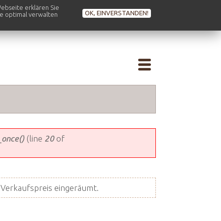
ebseite erklären Sie
OK, EINVERSTANDEN!
se optimal verwalten
_once()
(line
20
of
Verkaufspreis eingeräumt.