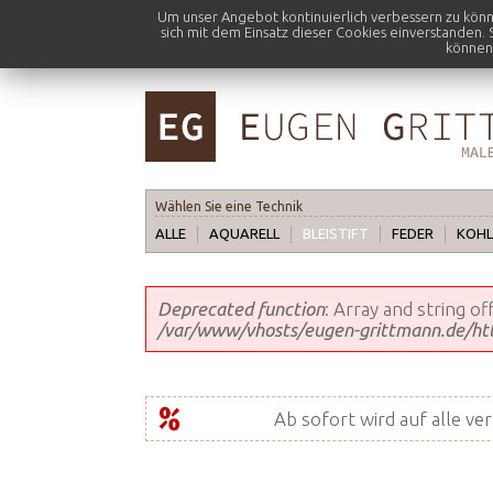
Um unser Angebot kontinuierlich verbessern zu kön
sich mit dem Einsatz dieser Cookies einverstanden.
können:
Wählen Sie eine Technik
ALLE
AQUARELL
BLEISTIFT
FEDER
KOHL
Fehlermeldung
Deprecated function
: Array and string o
/var/www/vhosts/eugen-grittmann.de/http
Ab sofort wird auf alle ve