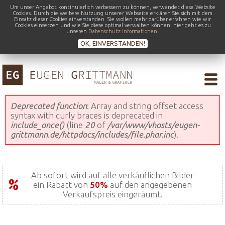
Um unser Angebot kontinuierlich verbessern zu können, verwendet diese Website
Cookies. Durch die weitere Nutzung unserer Webseite erklären Sie sich mit dem
Einsatz dieser Cookies einverstanden. Sie wollen mehr darüber erfahren wie wir
Cookies einsetzen und wie Sie diese optimal verwalten können: hier geht es zu
unseren
Datenschutz Informationen
.
OK, EINVERSTANDEN!
Fehlermeldung
Deprecated function
: Array and string offset access
syntax with curly braces is deprecated in
include_once()
(line
20
of
/var/www/vhosts/eugen-
grittmann.de/httpdocs/includes/file.phar.inc
).
Ab sofort wird auf alle verkäuflichen Bilder
ein Rabatt von
50%
auf den angegebenen
Verkaufspreis eingeräumt.