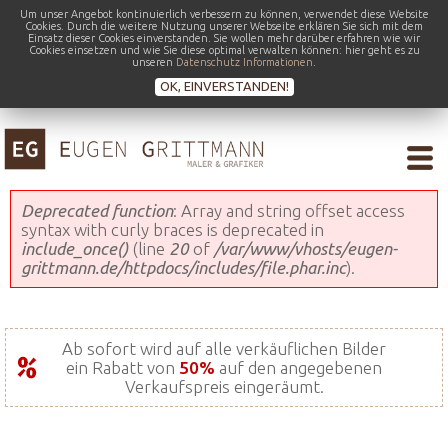
Um unser Angebot kontinuierlich verbessern zu können, verwendet diese Website
Cookies. Durch die weitere Nutzung unserer Webseite erklären Sie sich mit dem
Einsatz dieser Cookies einverstanden. Sie wollen mehr darüber erfahren wie wir
Cookies einsetzen und wie Sie diese optimal verwalten können: hier geht es zu
unseren
Datenschutz Informationen
.
OK, EINVERSTANDEN!
Fehlermeldung
Deprecated function
: Array and string offset access
syntax with curly braces is deprecated in
include_once()
(line
20
of
/var/www/vhosts/eugen-
grittmann.de/httpdocs/includes/file.phar.inc
).
Ab sofort wird auf alle verkäuflichen Bilder
ein Rabatt von
50%
auf den angegebenen
Verkaufspreis eingeräumt.