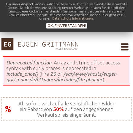
Um unser Angebot kontinuierlich verbessern zu können, verwendet diese Website
Cookies. Durch die weitere Nutzung unserer Webseite erklären Sie sich mit dem
Einsatz dieser Cookies einverstanden. Sie wollen mehr darüber erfahren wie wir
Cookies einsetzen und wie Sie diese optimal verwalten können: hier geht es zu
unseren
Datenschutz Informationen
.
OK, EINVERSTANDEN!
Fehlermeldung
Deprecated function
: Array and string offset access
syntax with curly braces is deprecated in
include_once()
(line
20
of
/var/www/vhosts/eugen-
grittmann.de/httpdocs/includes/file.phar.inc
).
Ab sofort wird auf alle verkäuflichen Bilder
ein Rabatt von
50%
auf den angegebenen
Verkaufspreis eingeräumt.