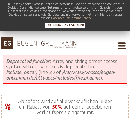
Um unser Angebot kontinuierlich verbessern zu können, verwendet diese Website
Cookies. Durch die weitere Nutzung unserer Webseite erklären Sie sich mit dem
Einsatz dieser Cookies einverstanden. Sie wollen mehr darüber erfahren wie wir
Cookies einsetzen und wie Sie diese optimal verwalten können: hier geht es zu
unseren
Datenschutz Informationen
.
OK, EINVERSTANDEN!
Fehlermeldung
Deprecated function
: Array and string offset access
syntax with curly braces is deprecated in
include_once()
(line
20
of
/var/www/vhosts/eugen-
grittmann.de/httpdocs/includes/file.phar.inc
).
Ab sofort wird auf alle verkäuflichen Bilder
ein Rabatt von
50%
auf den angegebenen
Verkaufspreis eingeräumt.