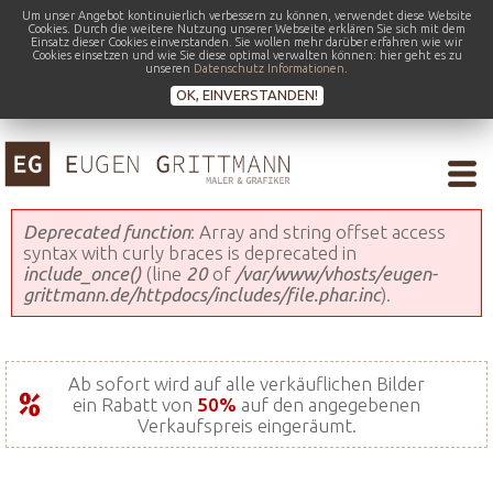
Um unser Angebot kontinuierlich verbessern zu können, verwendet diese Website
Cookies. Durch die weitere Nutzung unserer Webseite erklären Sie sich mit dem
Einsatz dieser Cookies einverstanden. Sie wollen mehr darüber erfahren wie wir
Cookies einsetzen und wie Sie diese optimal verwalten können: hier geht es zu
unseren
Datenschutz Informationen
.
OK, EINVERSTANDEN!
Fehlermeldung
Deprecated function
: Array and string offset access
syntax with curly braces is deprecated in
include_once()
(line
20
of
/var/www/vhosts/eugen-
grittmann.de/httpdocs/includes/file.phar.inc
).
Ab sofort wird auf alle verkäuflichen Bilder
ein Rabatt von
50%
auf den angegebenen
Verkaufspreis eingeräumt.