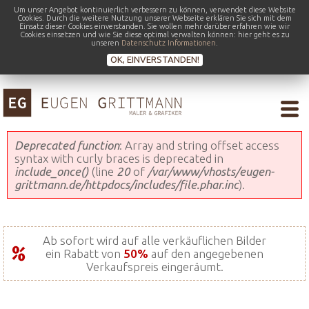
Um unser Angebot kontinuierlich verbessern zu können, verwendet diese Website
Cookies. Durch die weitere Nutzung unserer Webseite erklären Sie sich mit dem
Einsatz dieser Cookies einverstanden. Sie wollen mehr darüber erfahren wie wir
Cookies einsetzen und wie Sie diese optimal verwalten können: hier geht es zu
unseren
Datenschutz Informationen
.
OK, EINVERSTANDEN!
Fehlermeldung
Deprecated function
: Array and string offset access
syntax with curly braces is deprecated in
include_once()
(line
20
of
/var/www/vhosts/eugen-
grittmann.de/httpdocs/includes/file.phar.inc
).
Ab sofort wird auf alle verkäuflichen Bilder
ein Rabatt von
50%
auf den angegebenen
Verkaufspreis eingeräumt.