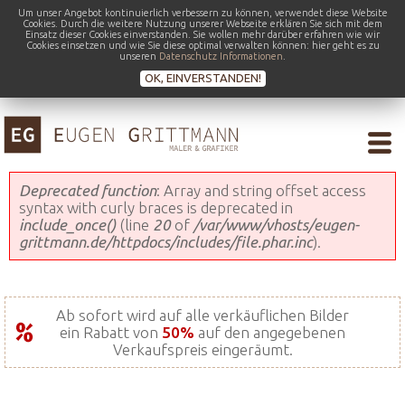
Um unser Angebot kontinuierlich verbessern zu können, verwendet diese Website
Cookies. Durch die weitere Nutzung unserer Webseite erklären Sie sich mit dem
Einsatz dieser Cookies einverstanden. Sie wollen mehr darüber erfahren wie wir
Cookies einsetzen und wie Sie diese optimal verwalten können: hier geht es zu
unseren
Datenschutz Informationen
.
OK, EINVERSTANDEN!
Fehlermeldung
Deprecated function
: Array and string offset access
syntax with curly braces is deprecated in
include_once()
(line
20
of
/var/www/vhosts/eugen-
grittmann.de/httpdocs/includes/file.phar.inc
).
Ab sofort wird auf alle verkäuflichen Bilder
ein Rabatt von
50%
auf den angegebenen
Verkaufspreis eingeräumt.