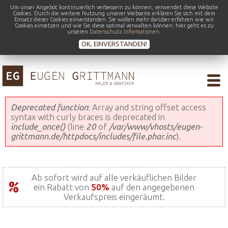
Um unser Angebot kontinuierlich verbessern zu können, verwendet diese Website
Cookies. Durch die weitere Nutzung unserer Webseite erklären Sie sich mit dem
Einsatz dieser Cookies einverstanden. Sie wollen mehr darüber erfahren wie wir
Cookies einsetzen und wie Sie diese optimal verwalten können: hier geht es zu
unseren
Datenschutz Informationen
.
OK, EINVERSTANDEN!
Fehlermeldung
Deprecated function
: Array and string offset access
syntax with curly braces is deprecated in
include_once()
(line
20
of
/var/www/vhosts/eugen-
grittmann.de/httpdocs/includes/file.phar.inc
).
Ab sofort wird auf alle verkäuflichen Bilder
ein Rabatt von
50%
auf den angegebenen
Verkaufspreis eingeräumt.