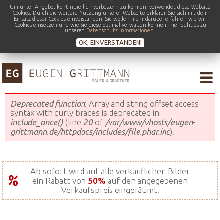
Um unser Angebot kontinuierlich verbessern zu können, verwendet diese Website
Cookies. Durch die weitere Nutzung unserer Webseite erklären Sie sich mit dem
Einsatz dieser Cookies einverstanden. Sie wollen mehr darüber erfahren wie wir
Cookies einsetzen und wie Sie diese optimal verwalten können: hier geht es zu
unseren
Datenschutz Informationen
.
OK, EINVERSTANDEN!
Fehlermeldung
Deprecated function
: Array and string offset access
syntax with curly braces is deprecated in
include_once()
(line
20
of
/var/www/vhosts/eugen-
grittmann.de/httpdocs/includes/file.phar.inc
).
Ab sofort wird auf alle verkäuflichen Bilder
ein Rabatt von
50%
auf den angegebenen
Verkaufspreis eingeräumt.