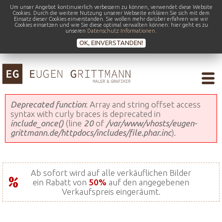
Um unser Angebot kontinuierlich verbessern zu können, verwendet diese Website
Cookies. Durch die weitere Nutzung unserer Webseite erklären Sie sich mit dem
Einsatz dieser Cookies einverstanden. Sie wollen mehr darüber erfahren wie wir
Cookies einsetzen und wie Sie diese optimal verwalten können: hier geht es zu
unseren
Datenschutz Informationen
.
OK, EINVERSTANDEN!
Fehlermeldung
Deprecated function
: Array and string offset access
syntax with curly braces is deprecated in
include_once()
(line
20
of
/var/www/vhosts/eugen-
grittmann.de/httpdocs/includes/file.phar.inc
).
Ab sofort wird auf alle verkäuflichen Bilder
ein Rabatt von
50%
auf den angegebenen
Verkaufspreis eingeräumt.