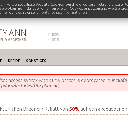
nen, verwendet diese Website Cookies. Durch die weitere Nutzung unserer W
 Sie wollen mehr darüber erfahren wie wir Cookies einsetzen und wie Sie die
 hier geht es zu unseren
Datenschutz Informationen
.
E
KREIDE
SONSTIGES
ffset access syntax with curly braces is deprecated in
include
docs/includes/file.phar.inc
).
rkäuflichen Bilder ein Rabatt von
50%
auf den angegebenen 