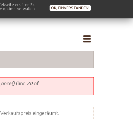
ebseite erklären Sie
OK, EINVERSTANDEN!
se optimal verwalten
_once()
(line
20
of
Verkaufspreis eingeräumt.