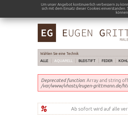
Um unser Angebot kontinuierlich verbessern zu kön
sich mit dem Einsatz dieser Cookies einverstanden.
können:
Wählen Sie eine Technik
ALLE
AQUARELL
BLEISTIFT
FEDER
KOHL
Fehlermeldung
Deprecated function
: Array and string o
/var/www/vhosts/eugen-grittmann.de/http
Ab sofort wird auf alle ve