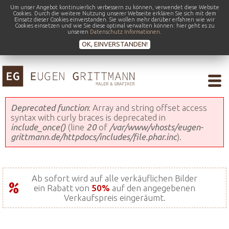
Um unser Angebot kontinuierlich verbessern zu können, verwendet diese Website
Cookies. Durch die weitere Nutzung unserer Webseite erklären Sie sich mit dem
Einsatz dieser Cookies einverstanden. Sie wollen mehr darüber erfahren wie wir
Cookies einsetzen und wie Sie diese optimal verwalten können: hier geht es zu
unseren
Datenschutz Informationen
.
OK, EINVERSTANDEN!
Fehlermeldung
Deprecated function
: Array and string offset access
syntax with curly braces is deprecated in
include_once()
(line
20
of
/var/www/vhosts/eugen-
grittmann.de/httpdocs/includes/file.phar.inc
).
Ab sofort wird auf alle verkäuflichen Bilder
ein Rabatt von
50%
auf den angegebenen
Verkaufspreis eingeräumt.