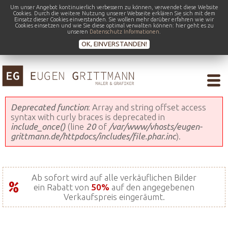
Um unser Angebot kontinuierlich verbessern zu können, verwendet diese Website
Cookies. Durch die weitere Nutzung unserer Webseite erklären Sie sich mit dem
Einsatz dieser Cookies einverstanden. Sie wollen mehr darüber erfahren wie wir
Cookies einsetzen und wie Sie diese optimal verwalten können: hier geht es zu
unseren
Datenschutz Informationen
.
OK, EINVERSTANDEN!
Fehlermeldung
Deprecated function
: Array and string offset access
syntax with curly braces is deprecated in
include_once()
(line
20
of
/var/www/vhosts/eugen-
grittmann.de/httpdocs/includes/file.phar.inc
).
Ab sofort wird auf alle verkäuflichen Bilder
ein Rabatt von
50%
auf den angegebenen
Verkaufspreis eingeräumt.