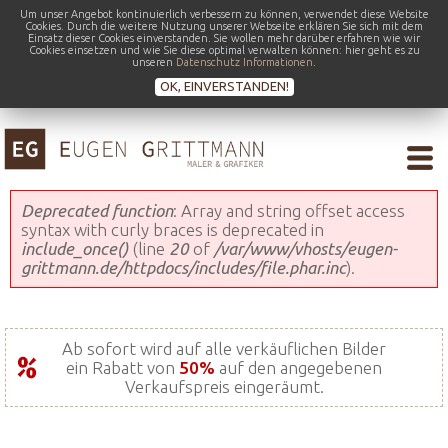
Um unser Angebot kontinuierlich verbessern zu können, verwendet diese Website
Cookies. Durch die weitere Nutzung unserer Webseite erklären Sie sich mit dem
Einsatz dieser Cookies einverstanden. Sie wollen mehr darüber erfahren wie wir
Cookies einsetzen und wie Sie diese optimal verwalten können: hier geht es zu
unseren
Datenschutz Informationen
.
OK, EINVERSTANDEN!
Fehlermeldung
Deprecated function
: Array and string offset access
syntax with curly braces is deprecated in
include_once()
(line
20
of
/var/www/vhosts/eugen-
grittmann.de/httpdocs/includes/file.phar.inc
).
Ab sofort wird auf alle verkäuflichen Bilder
ein Rabatt von
50%
auf den angegebenen
Verkaufspreis eingeräumt.