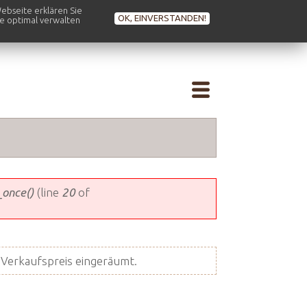
ebseite erklären Sie
OK, EINVERSTANDEN!
se optimal verwalten
_once()
(line
20
of
Verkaufspreis eingeräumt.