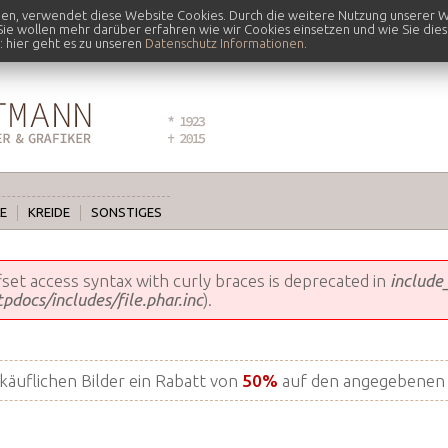
nen, verwendet diese Website Cookies. Durch die weitere Nutzung unserer W
 Sie wollen mehr darüber erfahren wie wir Cookies einsetzen und wie Sie die
 hier geht es zu unseren
Datenschutz Informationen
.
E
KREIDE
SONSTIGES
ffset access syntax with curly braces is deprecated in
include
docs/includes/file.phar.inc
).
rkäuflichen Bilder ein Rabatt von
50%
auf den angegebenen 