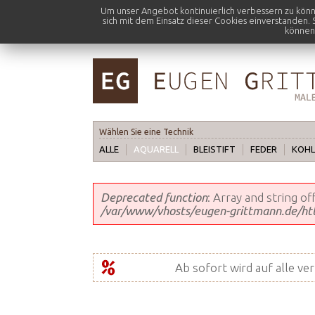
Um unser Angebot kontinuierlich verbessern zu kön
sich mit dem Einsatz dieser Cookies einverstanden.
können:
Wählen Sie eine Technik
ALLE
AQUARELL
BLEISTIFT
FEDER
KOHL
Fehlermeldung
Deprecated function
: Array and string o
/var/www/vhosts/eugen-grittmann.de/http
Ab sofort wird auf alle ve