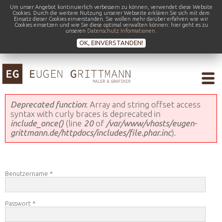
Um unser Angebot kontinuierlich verbessern zu können, verwendet diese Website
Cookies. Durch die weitere Nutzung unserer Webseite erklären Sie sich mit dem
Einsatz dieser Cookies einverstanden. Sie wollen mehr darüber erfahren wie wir
Cookies einsetzen und wie Sie diese optimal verwalten können: hier geht es zu
unseren
Datenschutz Informationen
.
OK, EINVERSTANDEN!
Fehlermeldung
Deprecated function
: Array and string offset access
syntax with curly braces is deprecated in
include_once()
(line
20
of
/var/www/vhosts/eugen-
grittmann.de/httpdocs/includes/file.phar.inc
).
Benutzername
*
Passwort
*