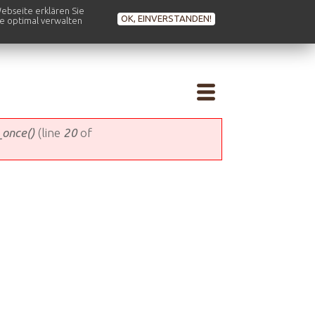
ebseite erklären Sie
OK, EINVERSTANDEN!
se optimal verwalten
_once()
(line
20
of