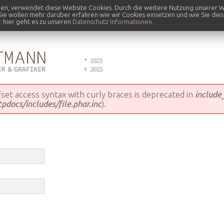
nen, verwendet diese Website Cookies. Durch die weitere Nutzung unserer W
 Sie wollen mehr darüber erfahren wie wir Cookies einsetzen und wie Sie die
 hier geht es zu unseren
Datenschutz Informationen
.
ffset access syntax with curly braces is deprecated in
include
docs/includes/file.phar.inc
).